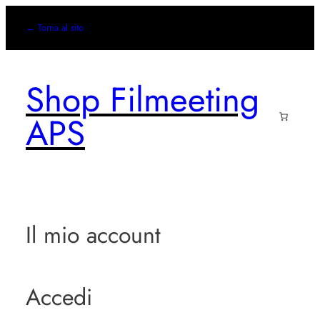
Vai
← Torna al sito
al
contenuto
Shop Filmeeting
APS
Il mio account
Accedi